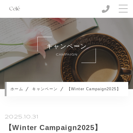
ホーム
当サロンについて
キャンペーン
キャンペーン
CAMPAIGN
メニュー
施設案内
サービスの流れ
よくある質問
ホーム
キャンペーン
【Winter Campaign2025】
お知らせ
ブログ
プライバシーポリシー
2025.10.31
ご予約
【Winter Campaign2025】